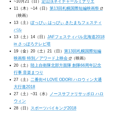
~10月21（日）
定山渓ネイチャールミナリエ
11（木）~14（日）
第13回札幌国際短編映画祭
（映画）
13（土）
ぽっぴぃ はっぴぃ きたまちフェスティ
バル
13（土）14（日）
JAFフェスティバル北海道2018
in さっぽろテレビ塔
19（金）20（土）21（日）
第13回札幌国際短編
映画祭 特別／アワード上映会
（映画）
20（土）
陸上自衛隊北部方面隊 創隊66周年記念
行事 音楽まつり
27（土）
二番街×I LOVE ODORI ハロウィン大通
大行進2018
27（土）~31（水）
ノースサファリサッポロ ハロ
ウィン
28（日）
スポーツバイキング2018