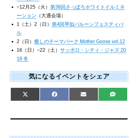
~12月25（火）
第38回さっぽろホワイトイルミネ
ーション
（大通会場）
1（土）2（日）
第4回琴似バルーンフェスティバ
ル
2（日）
癒しのテーマパーク Mother Goose vol.12
16（日）~22（土）
サッポロ・シティ・ジャズ 20
18 冬
気になるイベントをシェア
Share
Share
Share
Share
X
F
E
S
on
on
on
on
(
a
m
M
T
c
a
S
w
e
i
i
b
l
t
o
t
o
e
k
r