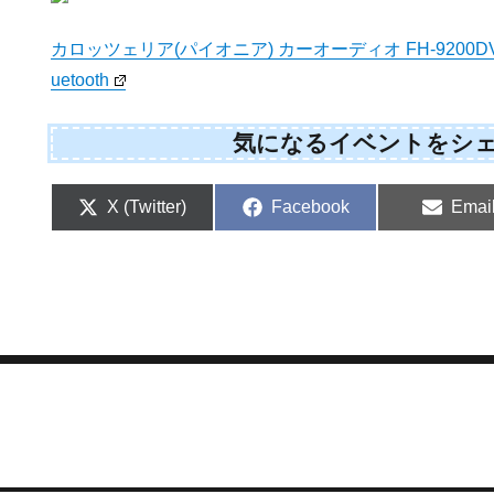
カロッツェリア(パイオニア) カーオーディオ FH-9200DVD 2
uetooth
気になるイベントをシ
Share
Share
Shar
X (Twitter)
Facebook
Emai
on
on
on