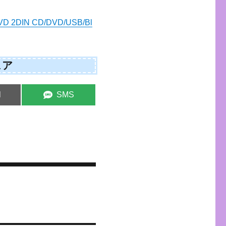
DIN CD/DVD/USB/Bl
ェア
e
Share
l
SMS
on