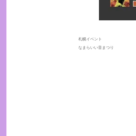
投
カ
札幌イベント
稿
テ
タ
なまらいい音まつり
日:
ゴ
グ
リ
ー