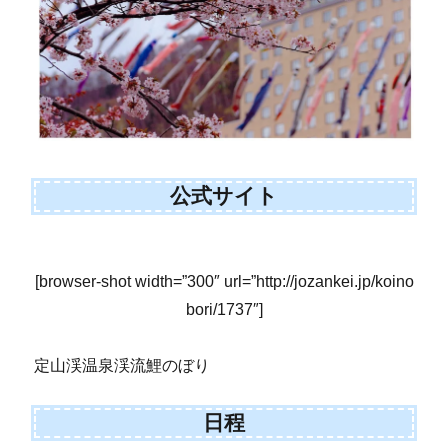
公式サイト
[browser-shot width=”300″ url=”http://jozankei.jp/koino
bori/1737″]
定山渓温泉渓流鯉のぼり
日程