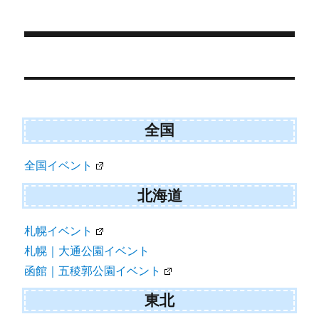
t
o
日:
ゴ
t
o
e
k
リ
r
ー
)
投
稿
ナ
ビ
全国
ゲ
全国イベント
ー
シ
北海道
ョ
札幌イベント
ン
札幌｜大通公園イベント
函館｜五稜郭公園イベント
東北