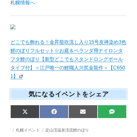
どこでも飾れる！金昇龍吹流し入り15号友禅染め3色
鯉のぼりフルセット☆お庭＆ベランダ用ナイロンタ
フタ鯉のぼり【新型どこでもスタンドロングポール
タイプ付】＜江戸唯一の鯉職人川尻金龍作＞【C650
1】
気になるイベントをシェア
Share
Share
Share
Share
X
F
E
S
on
on
on
on
(
a
m
M
T
c
a
S
w
e
i
投
カ
タ
札幌イベント
定山渓温泉渓流鯉のぼり
i
b
l
稿
テ
グ