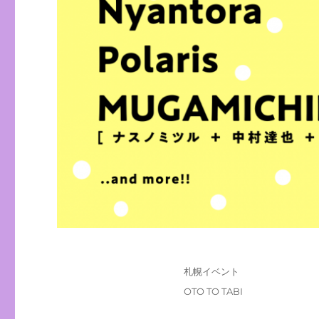
投
カ
札幌イベント
稿
テ
タ
OTO TO TABI
日:
ゴ
グ
リ