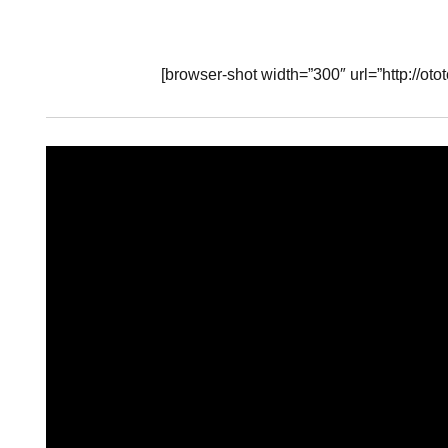
[browser-shot width=”300″ url=”http://oto