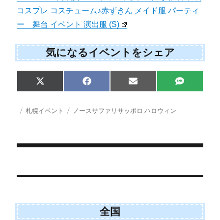
コスプレ コスチューム♪赤ずきん メイド服 パーティ
ー 舞台 イベント 演出服 (S)
気になるイベントをシェア
Share
Share
Share
Share
X
F
E
S
on
on
on
on
(
a
m
M
T
c
a
S
w
e
i
投
カ
タ
札幌イベント
ノースサファリサッポロ ハロウィン
i
b
l
稿
テ
グ
t
o
日:
ゴ
t
o
e
k
リ
r
ー
)
投
稿
ナ
ビ
全国