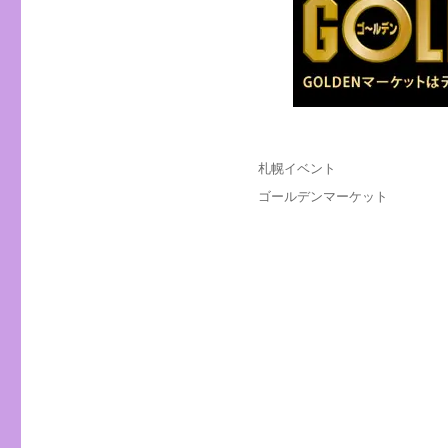
投
カ
札幌イベント
稿
テ
タ
ゴールデンマーケット
日:
ゴ
グ
リ
ー