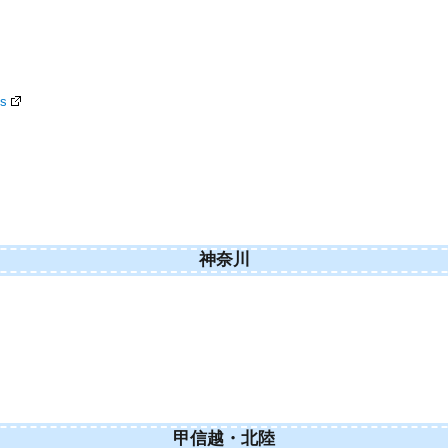
ls
神奈川
甲信越・北陸