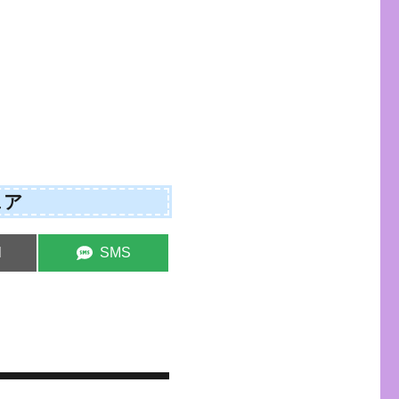
ェア
e
Share
l
SMS
on