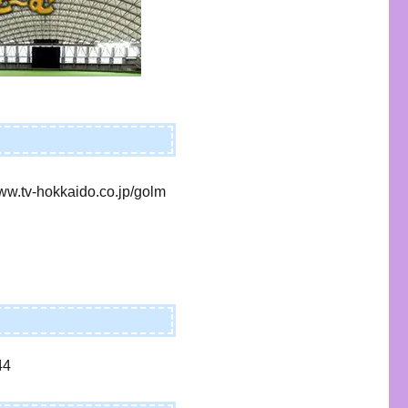
www.tv-hokkaido.co.jp/golm
4