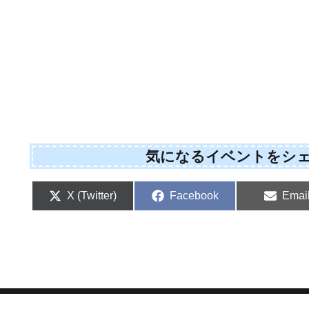
気になるイベントをシ
Share
Share
Shar
X (Twitter)
Facebook
Emai
on
on
on