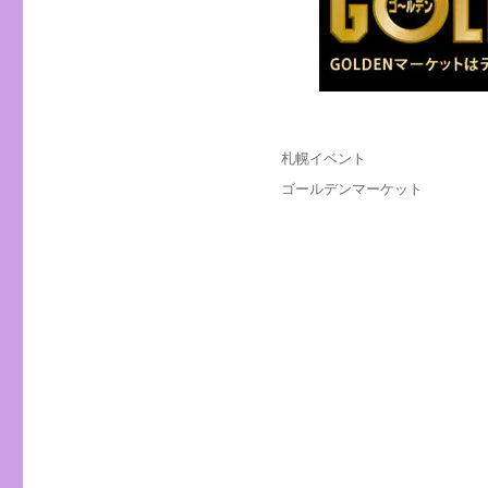
投
カ
札幌イベント
稿
テ
タ
ゴールデンマーケット
日:
ゴ
グ
リ
ー