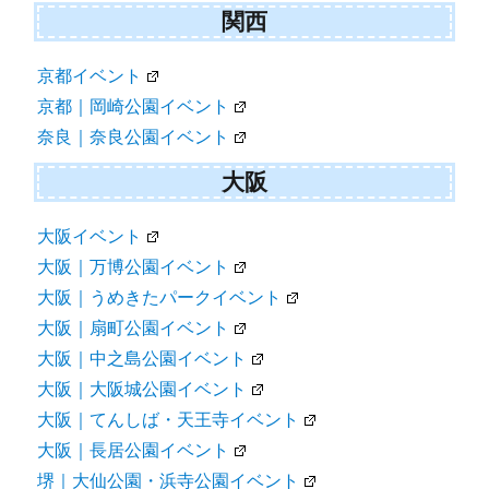
関西
京都イベント
京都｜岡崎公園イベント
奈良｜奈良公園イベント
大阪
大阪イベント
大阪｜万博公園イベント
大阪｜うめきたパークイベント
大阪｜扇町公園イベント
大阪｜中之島公園イベント
大阪｜大阪城公園イベント
大阪｜てんしば・天王寺イベント
大阪｜長居公園イベント
堺｜大仙公園・浜寺公園イベント