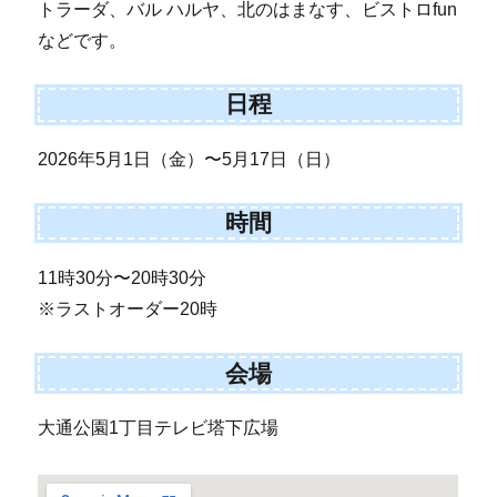
トラーダ、バル ハルヤ、北のはまなす、ビストロfun
などです。
日程
2026年5月1日（金）〜5月17日（日）
時間
11時30分〜20時30分
※ラストオーダー20時
会場
大通公園1丁目テレビ塔下広場