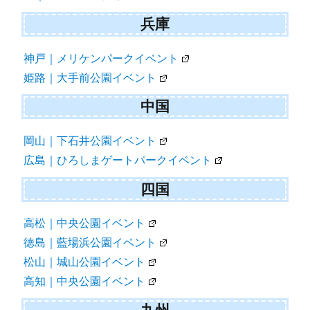
兵庫
神戸｜メリケンパークイベント
姫路｜大手前公園イベント
中国
岡山｜下石井公園イベント
広島｜ひろしまゲートパークイベント
四国
高松｜中央公園イベント
徳島｜藍場浜公園イベント
松山｜城山公園イベント
高知｜中央公園イベント