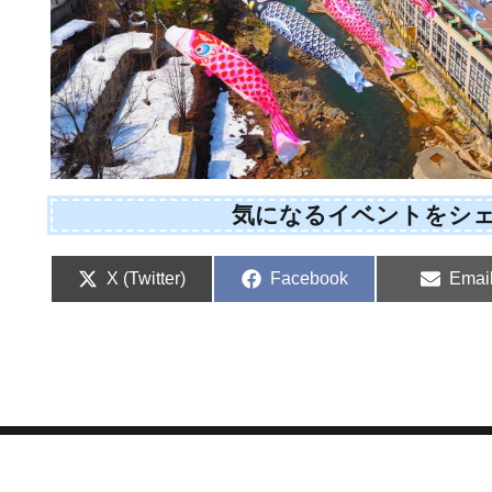
気になるイベントをシ
Share
Share
Shar
X (Twitter)
Facebook
Emai
on
on
on