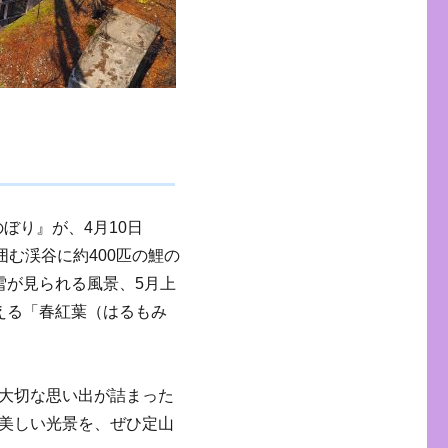
のぼり』が、4月10日
囲む渓谷に約400匹の鯉の
雪が見られる風景、5月上
える「春紅葉（はるもみ
大切な思い出が詰まった
美しい光景を、ぜひ定山