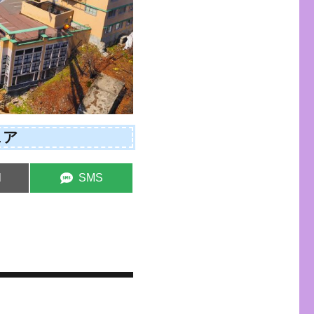
ェア
e
Share
l
SMS
on