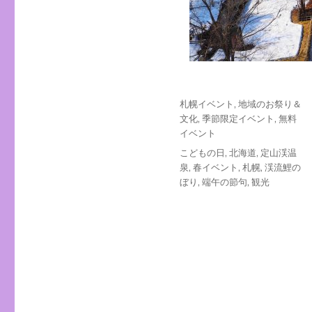
投
カ
札幌イベント
,
地域のお祭り＆
稿
テ
文化
,
季節限定イベント
,
無料
日:
ゴ
イベント
リ
タ
こどもの日
,
北海道
,
定山渓温
ー
グ
泉
,
春イベント
,
札幌
,
渓流鯉の
ぼり
,
端午の節句
,
観光