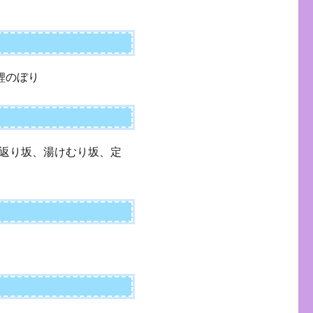
流鯉のぼり
返り坂、湯けむり坂、定