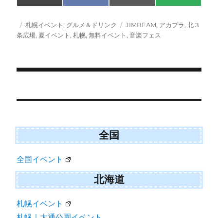
on
on
on
on
(
a
m
M
T
c
a
S
w
e
i
投
カ
タ
札幌イベント
,
グルメ＆ドリンク
JIMBEAM
,
アカプラ
,
北３
i
b
l
稿
テ
グ
条広場
,
夏イベント
,
札幌
,
無料イベント
,
音楽フェス
t
o
日:
ゴ
t
o
e
k
リ
r
ー
)
投
稿
ナ
ビ
全国
ゲ
全国イベント
ー
シ
北海道
ョ
札幌イベント
ン
札幌｜大通公園イベント