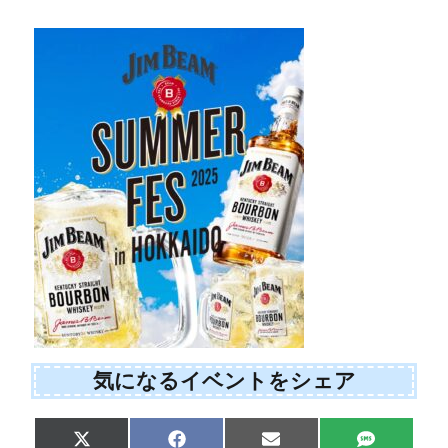
気になるイベントをシェア
Share
Share
Share
Share
X
F
E
S