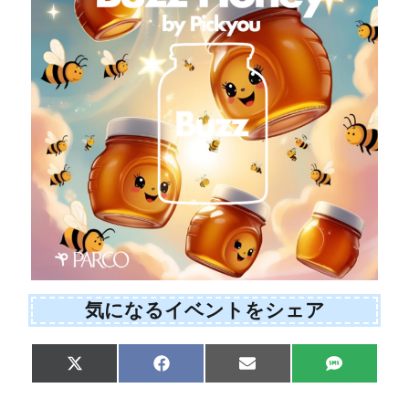
気になるイベントをシェア
Share
Share
Share
Share
X
F
E
S
on
on
on
on
(
a
m
M
T
c
a
S