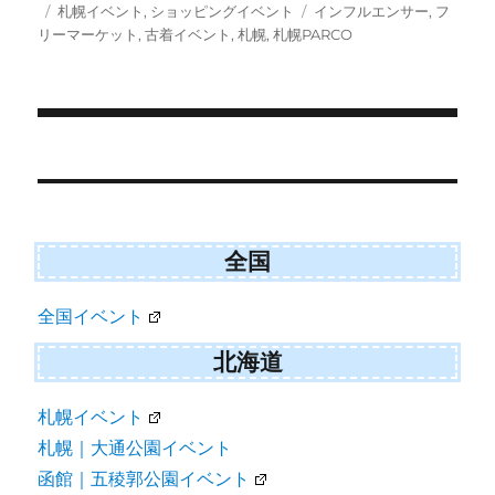
w
e
i
投
カ
タ
札幌イベント
,
ショッピングイベント
インフルエンサー
,
フ
i
b
l
稿
テ
グ
リーマーケット
,
古着イベント
,
札幌
,
札幌PARCO
t
o
日:
ゴ
t
o
e
k
リ
r
ー
)
投
稿
ナ
ビ
全国
ゲ
全国イベント
ー
シ
北海道
ョ
札幌イベント
ン
札幌｜大通公園イベント
函館｜五稜郭公園イベント