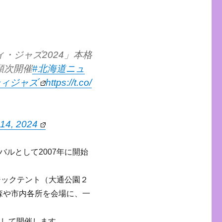
・ジャズ2024」本格
順次開催
#北海道ニュ
ティジャズ
https://t.co/
 14, 2024
ルとして2007年に開始
ジックテント（大通公園２
の森や市内各所を会場に、一
間として開催します。