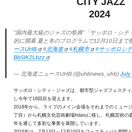
CITY JAZZ
2024
”国内最大級のジャズの祭典”「サッポロ・シティ
的に開幕 夏と冬のプログラムで12月10日まで
ースUHB
#北海道
#札幌市
#サッポロシ
Bb5IK2Lbzz
— 北海道ニュースUHB (@uhbnews_uhb)
July
サッポロ・シティ・ジャズは、都市型ジャズフェスティバ
し今年で18回目を迎えます。
2018年から、ライブのメイン会場をそれまでのミュー
丁目）から札幌文化芸術劇場hitaruに移し、札幌芸術
年を通じて多彩な事業を展開しています。
2024年は、7月13日～12月10日をフェスティバル期