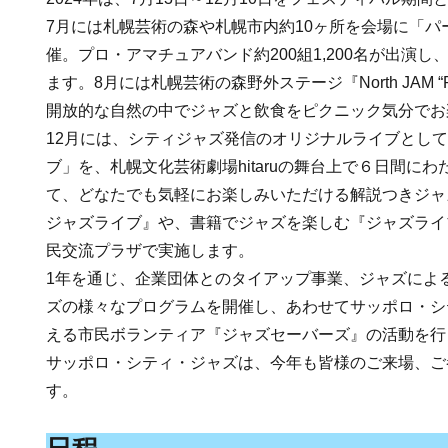
7月には札幌芸術の森や札幌市内約10ヶ所を会場に「パ
催。プロ・アマチュアバンド約200組1,200名が出演
ます。8月には札幌芸術の森野外ステージ『North JAM “Pic
開放的な自然の中でジャズと飲食をピクニック気分でお
12月には、シティジャズ発信のオリジナルライブとし
ブ」を、札幌文化芸術劇場hitaruの舞台上で６日間に
て、どなたでも気軽にお楽しみいただける解説つきジャ
ジャズライブ』や、書籍でジャズを楽しむ『ジャズライ
民交流プラザで実施します。
1年を通じ、企業団体とのタイアップ事業、ジャズによ
ズの様々なプログラムを開催し、あわせてサッポロ・シ
える市民ボランティア『ジャズセーバーズ』の活動を行
サッポロ・シティ・ジャズは、今年も皆様のご来場、ご
す。