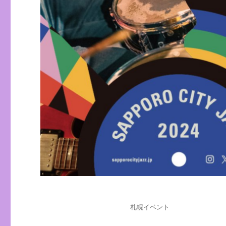
投
カ
札幌イベント
稿
テ
日: