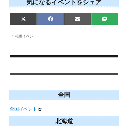
気になるイベントをシェア
Share
Share
Share
Share
X
F
E
S
on
on
on
on
(
a
m
M
T
c
a
S
w
e
i
投
カ
札幌イベント
i
b
l
稿
テ
t
o
日:
ゴ
t
o
e
k
リ
r
ー
)
投
稿
ナ
ビ
全国
ゲ
全国イベント
ー
シ
北海道