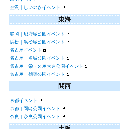
金沢｜しいのきイベント
東海
静岡｜駿府城公園イベント
浜松｜浜松城公園イベント
名古屋イベント
名古屋｜名城公園イベント
名古屋｜栄・久屋大通公園イベント
名古屋｜鶴舞公園イベント
関西
京都イベント
京都｜岡崎公園イベント
奈良｜奈良公園イベント
大阪