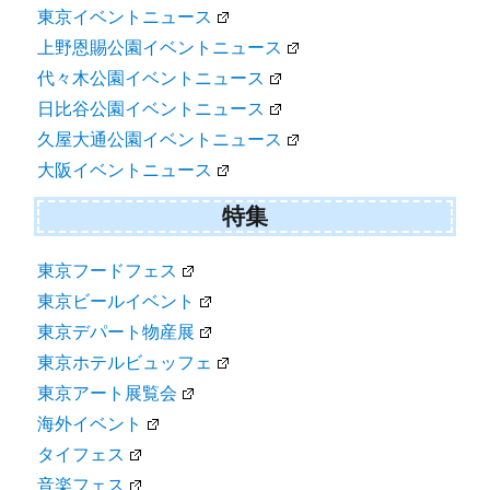
東京イベントニュース
上野恩賜公園イベントニュース
代々木公園イベントニュース
日比谷公園イベントニュース
久屋大通公園イベントニュース
大阪イベントニュース
特集
東京フードフェス
東京ビールイベント
東京デパート物産展
東京ホテルビュッフェ
東京アート展覧会
海外イベント
タイフェス
音楽フェス