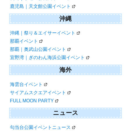
鹿児島｜天文館公園イベント
沖縄
沖縄｜祭り＆エイサーイベント
那覇イベント
那覇｜奥武山公園イベント
宜野湾｜ぎのわん海浜公園イベント
海外
海雲台イベント
サイアムスクエアイベント
FULL MOON PARTY
ニュース
勾当台公園イベントニュース