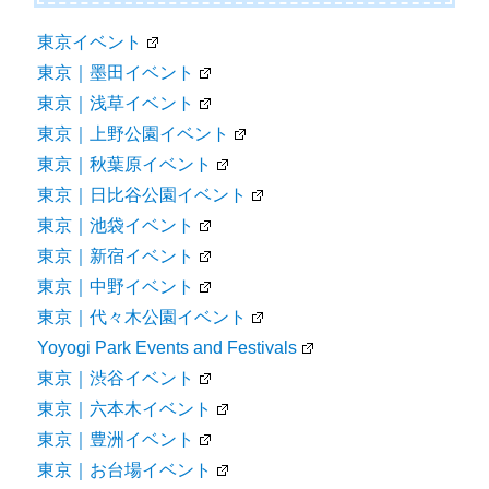
東京イベント
東京｜墨田イベント
東京｜浅草イベント
東京｜上野公園イベント
東京｜秋葉原イベント
東京｜日比谷公園イベント
東京｜池袋イベント
東京｜新宿イベント
東京｜中野イベント
東京｜代々木公園イベント
Yoyogi Park Events and Festivals
東京｜渋谷イベント
東京｜六本木イベント
東京｜豊洲イベント
東京｜お台場イベント