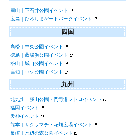
岡山｜下石井公園イベント
広島｜ひろしまゲートパークイベント
四国
高松｜中央公園イベント
徳島｜藍場浜公園イベント
松山｜城山公園イベント
高知｜中央公園イベント
九州
北九州｜勝山公園・門司港レトロイベント
福岡イベント
天神イベント
熊本｜サクラマチ・花畑広場イベント
長崎｜水辺の森公園イベント