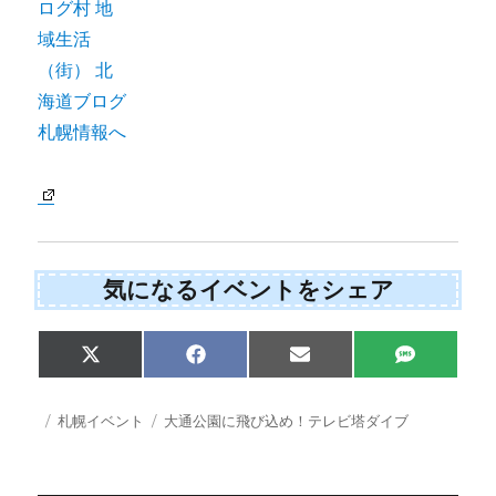
気になるイベントをシェア
Share
Share
Share
Share
X
F
E
S
on
on
on
on
(
a
m
M
T
c
a
S
w
e
i
投
カ
タ
札幌イベント
大通公園に飛び込め！テレビ塔ダイブ
i
b
l
稿
テ
グ
t
o
日:
ゴ
t
o
e
k
リ