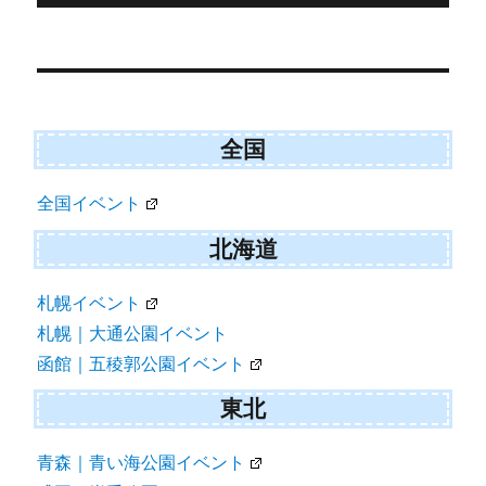
r
ー
)
投
稿
ナ
ビ
全国
ゲ
全国イベント
ー
シ
北海道
ョ
札幌イベント
ン
札幌｜大通公園イベント
函館｜五稜郭公園イベント
東北
青森｜青い海公園イベント