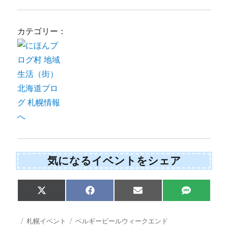
カテゴリー：
気になるイベントをシェア
Share
Share
Share
Share
X
F
E
S
on
on
on
on
(
a
m
M
T
c
a
S
w
e
i
投
カ
タ
札幌イベント
ベルギービールウィークエンド
i
b
l