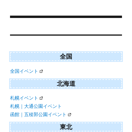
稿
テ
グ
t
o
日:
ゴ
t
o
e
k
リ
r
ー
)
投
稿
ナ
ビ
全国
ゲ
全国イベント
ー
シ
北海道
ョ
札幌イベント
ン
札幌｜大通公園イベント
函館｜五稜郭公園イベント
東北