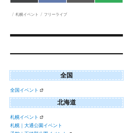
on
on
on
on
(
a
m
M
T
c
a
S
w
e
i
投
カ
タ
札幌イベント
フリーライブ
i
b
l
稿
テ
グ
t
o
日:
ゴ
t
o
e
k
リ
r
ー
)
投
稿
ナ
ビ
全国
ゲ
全国イベント
ー
シ
北海道
ョ
札幌イベント
ン
札幌｜大通公園イベント