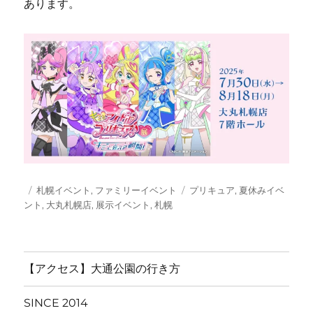
あります。
投
カ
タ
札幌イベント
,
ファミリーイベント
プリキュア
,
夏休みイベ
稿
テ
グ
ント
,
大丸札幌店
,
展示イベント
,
札幌
日:
ゴ
リ
ー
【アクセス】大通公園の行き方
SINCE 2014