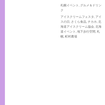
投
カ
札幌イベント
,
グルメ＆ドリン
稿
テ
ク
日:
ゴ
タ
アイスクリームフェスタ
,
アイ
リ
グ
スの日
,
さくら食品
,
チカホ
,
北
ー
海道アイスクリーム協会
,
北海
道イベント
,
地下歩行空間
,
札
幌
,
町村農場