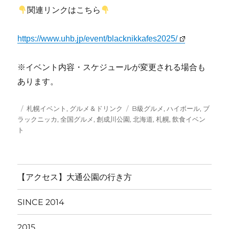
関連リンクはこちら
https://www.uhb.jp/event/blacknikkafes2025/
※イベント内容・スケジュールが変更される場合も
あります。
投
カ
タ
札幌イベント
,
グルメ＆ドリンク
B級グルメ
,
ハイボール
,
ブ
稿
テ
グ
ラックニッカ
,
全国グルメ
,
創成川公園
,
北海道
,
札幌
,
飲食イベン
日:
ゴ
ト
リ
ー
【アクセス】大通公園の行き方
SINCE 2014
2015