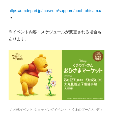
https://dmdepart.jp/museum/sapporo/pooh-ohisama/
※イベント内容・スケジュールが変更される場合も
あります。
投
カ
タ
札幌イベント
,
ショッピングイベント
くまのプーさん
,
ディ