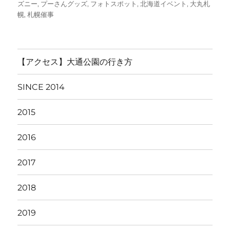
稿
テ
グ
ズニー
,
プーさんグッズ
,
フォトスポット
,
北海道イベント
,
大丸札
日:
ゴ
幌
,
札幌催事
リ
ー
【アクセス】大通公園の行き方
SINCE 2014
2015
2016
2017
2018
2019