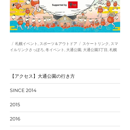
投
カ
タ
札幌イベント
,
スポーツ＆アウトドア
スケートリンク
,
スマ
稿
テ
グ
イルリンクさっぽろ
,
冬イベント
,
大通公園
,
大通公園3丁目
,
札幌
日:
ゴ
リ
ー
【アクセス】大通公園の行き方
SINCE 2014
2015
2016