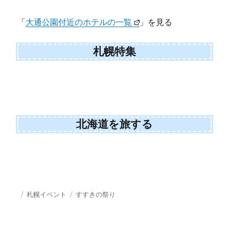
「
大通公園付近のホテルの一覧
」を見る
札幌特集
北海道を旅する
投
カ
タ
札幌イベント
すすきの祭り
稿
テ
グ
日:
ゴ
リ