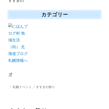
すすきの
カテゴリー
投
カ
タ
札幌イベント
すすきの祭り
稿
テ
グ
日:
ゴ
リ
ー