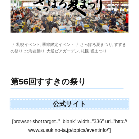
投
カ
タ
札幌イベント
,
季節限定イベント
さっぽろ夏まつり
,
すすき
稿
テ
グ
の祭り
,
北海盆踊り
,
大通ビアガーデン
,
札幌
,
狸まつり
日:
ゴ
リ
ー
第56回すすきの祭り
公式サイト
[browser-shot target=”_blank” width=”336″ url=”http://
www.susukino-ta.jp/topics/eventinfo/”]