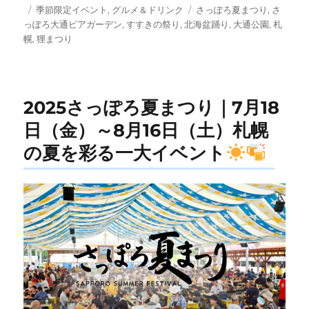
投
カ
タ
季節限定イベント
,
グルメ＆ドリンク
さっぽろ夏まつり
,
さ
稿
テ
グ
っぽろ大通ビアガーデン
,
すすきの祭り
,
北海盆踊り
,
大通公園
,
札
日:
ゴ
幌
,
狸まつり
リ
ー
2025さっぽろ夏まつり｜7月18
日（金）～8月16日（土）札幌
の夏を彩る一大イベント