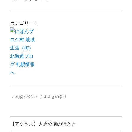
カテゴリー：
投
カ
タ
札幌イベント
すすきの祭り
稿
テ
グ
日:
ゴ
リ
ー
【アクセス】大通公園の行き方