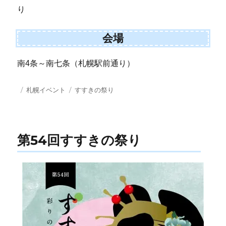
り
会場
南4条～南七条（札幌駅前通り）
投
カ
タ
札幌イベント
すすきの祭り
稿
テ
グ
日:
ゴ
リ
ー
第54回すすきの祭り