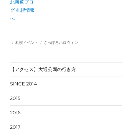
投
カ
タ
札幌イベント
さっぽろハロウィン
稿
テ
グ
日:
ゴ
リ
ー
【アクセス】大通公園の行き方
SINCE 2014
2015
2016
2017